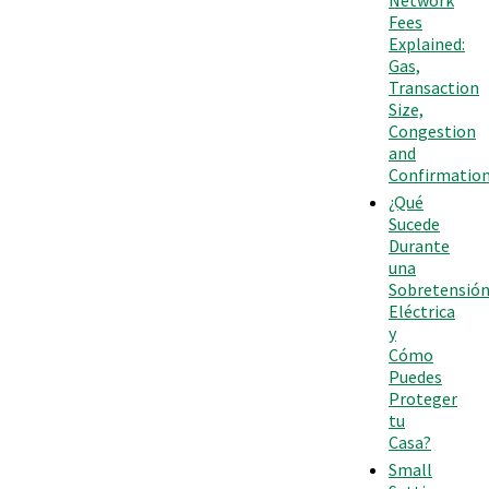
Fees
Explained:
Gas,
Transaction
Size,
Congestion
and
Confirmatio
¿Qué
Sucede
Durante
una
Sobretensió
Eléctrica
y
Cómo
Puedes
Proteger
tu
Casa?
Small