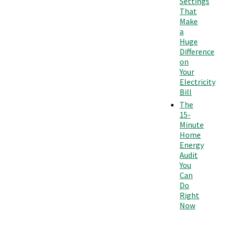
Settings
That
Make
a
Huge
Difference
on
Your
Electricity
Bill
The
15-
Minute
Home
Energy
Audit
You
Can
Do
Right
Now