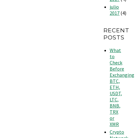
julio
2017
(4)
RECENT
POSTS
What
to
Check
Before
Exchanging
BTC,
ETH,
USDT,
LTC,
BNB,
TRX
or
XMR
Crypto
Network