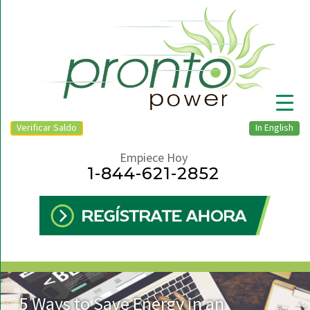
Verificar Saldo
In English
Empiece Hoy
1-844-621-2852
▼
5 Ways to Save Energy in an