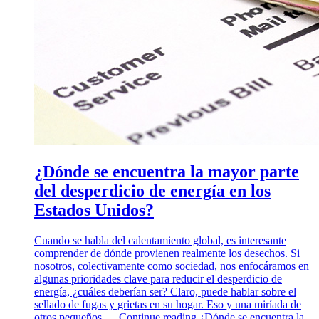
¿Dónde se encuentra la mayor parte
del desperdicio de energía en los
Estados Unidos?
Cuando se habla del calentamiento global, es interesante
comprender de dónde provienen realmente los desechos. Si
nosotros, colectivamente como sociedad, nos enfocáramos en
algunas prioridades clave para reducir el desperdicio de
energía, ¿cuáles deberían ser? Claro, puede hablar sobre el
sellado de fugas y grietas en su hogar. Eso y una miríada de
otros pequeños …
Continue reading
¿Dónde se encuentra la