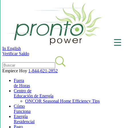
In English
Verificar Saldo
Empiece Hoy
1-844-621-2852
Fuera
▼
de Horas
Centro de
Educación de Energía
ONCOR Seasonal Home Efficiency Tips
Cómo
Funciona
Energía
Residencial
Pago