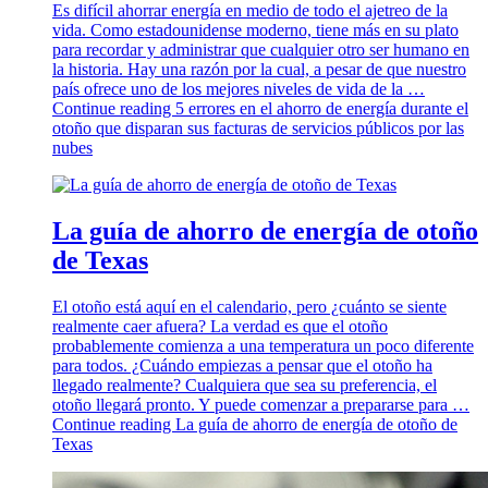
Es difícil ahorrar energía en medio de todo el ajetreo de la
vida. Como estadounidense moderno, tiene más en su plato
para recordar y administrar que cualquier otro ser humano en
la historia. Hay una razón por la cual, a pesar de que nuestro
país ofrece uno de los mejores niveles de vida de la …
Continue reading
5 errores en el ahorro de energía durante el
otoño que disparan sus facturas de servicios públicos por las
nubes
La guía de ahorro de energía de otoño
de Texas
El otoño está aquí en el calendario, pero ¿cuánto se siente
realmente caer afuera? La verdad es que el otoño
probablemente comienza a una temperatura un poco diferente
para todos. ¿Cuándo empiezas a pensar que el otoño ha
llegado realmente? Cualquiera que sea su preferencia, el
otoño llegará pronto. Y puede comenzar a prepararse para …
Continue reading
La guía de ahorro de energía de otoño de
Texas