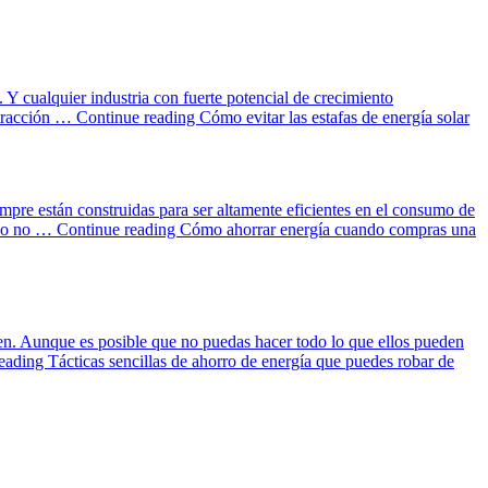
. Y cualquier industria con fuerte potencial de crecimiento
o tracción …
Continue reading
Cómo evitar las estafas de energía solar
mpre están construidas para ser altamente eficientes en el consumo de
ando no …
Continue reading
Cómo ahorrar energía cuando compras una
cen. Aunque es posible que no puedas hacer todo lo que ellos pueden
reading
Tácticas sencillas de ahorro de energía que puedes robar de