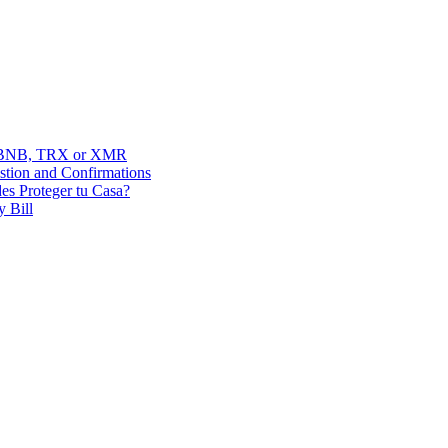
, BNB, TRX or XMR
stion and Confirmations
es Proteger tu Casa?
y Bill