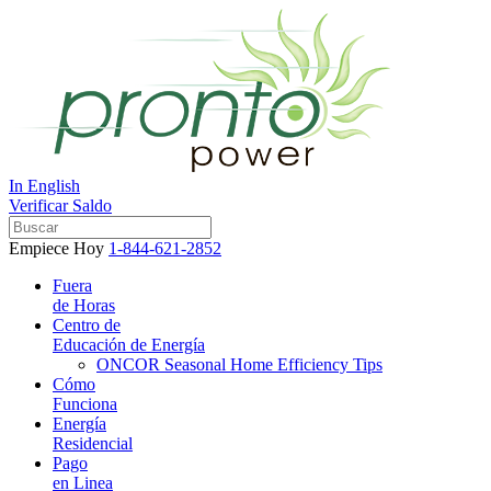
In English
Verificar Saldo
Empiece Hoy
1-844-621-2852
Fuera
de Horas
Centro de
Educación de Energía
ONCOR Seasonal Home Efficiency Tips
Cómo
Funciona
Energía
Residencial
Pago
en Linea