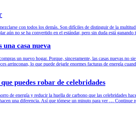
r
mezclarse con todos los demás. Son difíciles de distinguir de la multitud
olar aún no se ha convertido en el estándar, pero sin duda está ganand
 una casa nueva
o compras un nuevo hogar. Porque, sinceramente, las casas nuevas no sie
 veces arrinconan, lo que puede dejarle enormes facturas de energía cu
a que puedes robar de celebridades
orro de energía y reducir la huella de carbono que las celebridades ha
s hacen una diferencia. Así que tómese un minuto para ver …
Continue 