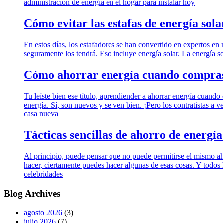
administración de energía en el hogar para instalar hoy
Cómo evitar las estafas de energía sola
En estos días, los estafadores se han convertido en expertos en 
seguramente los tendrá. Eso incluye energía solar. La energía s
Cómo ahorrar energía cuando compras
Tu leíste bien ese título, aprendiender a ahorrar energía cuand
energía. Sí, son nuevos y se ven bien. ¡Pero los contratistas a
casa nueva
Tácticas sencillas de ahorro de energí
Al principio, puede pensar que no puede permitirse el mismo ah
hacer, ciertamente puedes hacer algunas de esas cosas. Y todo
celebridades
Blog Archives
agosto 2026
(3)
julio 2026
(7)