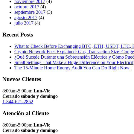
noviembre 2017
(4)
octubre 2017
(4)
septiembre 2017
(3)
agosto 2017
(4)
julio 2017
(4)
Recent Posts
What to Check Before Exchanging BTC, ETH, USDT, LTC
Crypto Network Fees Explained: Gas, Transaction Size, Conge
¿Qué Sucede Durante una Sobretensión Eléctrica y Cómo Pued
Small Settings That Make a Huge Difference on Your Electricit
The 15-Minute Home Energy Audit You Can Do Right Now
Nuevos Clientes
8:00am-5:00pm
Lun-Vie
Cerrado sábado y domingo
1-844-621-2852
Atención al Cliente
8:00am-5:00pm
Lun-Vie
Cerrado sábado y domingo