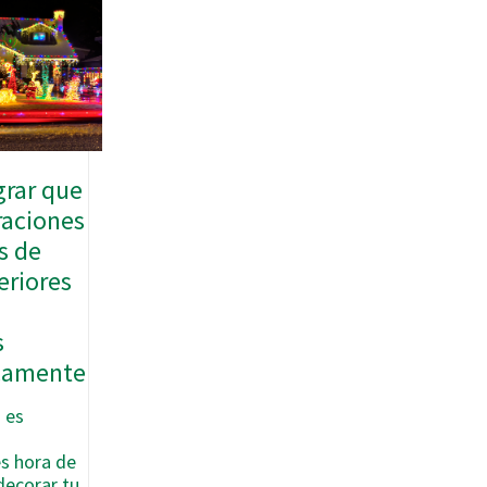
rar que
raciones
s de
eriores
s
camente
 es
es hora de
decorar tu