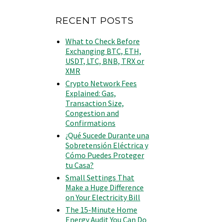
RECENT POSTS
What to Check Before
Exchanging BTC, ETH,
USDT, LTC, BNB, TRX or
XMR
Crypto Network Fees
Explained: Gas,
Transaction Size,
Congestion and
Confirmations
¿Qué Sucede Durante una
Sobretensión Eléctrica y
Cómo Puedes Proteger
tu Casa?
Small Settings That
Make a Huge Difference
on Your Electricity Bill
The 15-Minute Home
Energy Audit You Can Do