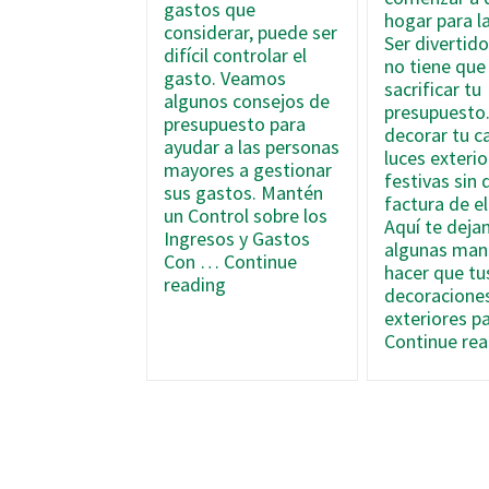
gastos que
hogar para la
considerar, puede ser
Ser divertido
difícil controlar el
no tiene que 
gasto. Veamos
sacrificar tu
algunos consejos de
presupuesto
presupuesto para
decorar tu c
ayudar a las personas
luces exterio
mayores a gestionar
festivas sin 
sus gastos. Mantén
factura de el
un Control sobre los
Aquí te dej
Ingresos y Gastos
algunas man
Con …
Continue
hacer que tu
Consejos
reading
decoracione
de
exteriores p
Presupuesto
Continue rea
para
Personas
Mayores