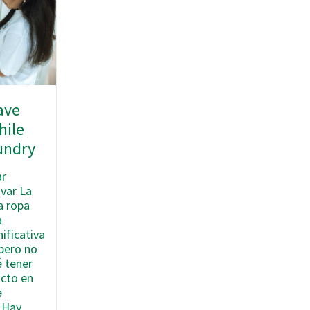
ave
hile
undry
ar
avar La
a ropa
a
ificativa
¡pero no
é tener
cto en
e
! Hay