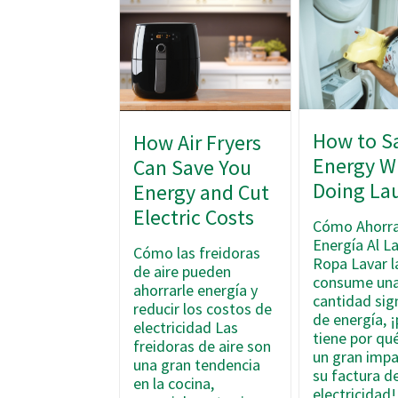
How to S
How Air Fryers
Energy W
Can Save You
Doing La
Energy and Cut
Electric Costs
Cómo Ahorr
Energía Al L
Cómo las freidoras
Ropa Lavar l
de aire pueden
consume un
ahorrarle energía y
cantidad sign
reducir los costos de
de energía, 
electricidad Las
tiene por qu
freidoras de aire son
un gran impa
una gran tendencia
su factura d
en la cocina,
electricidad