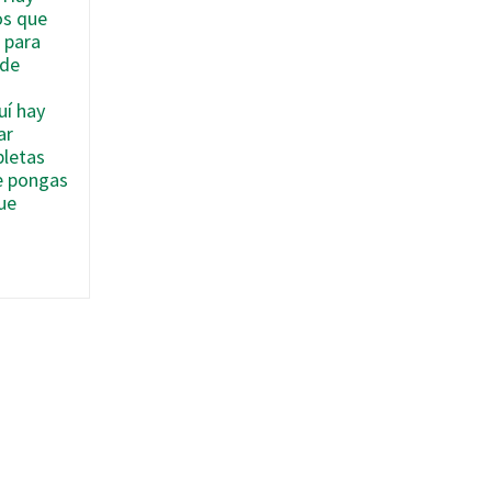
s que
 para
 de
uí hay
ar
letas
e pongas
ue
gy
g
dry