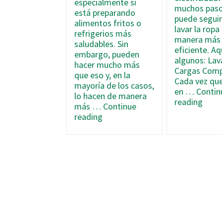
especialmente si
muchos paso
está preparando
puede seguir
alimentos fritos o
lavar la ropa
refrigerios más
manera más
saludables. Sin
eficiente. Aq
embargo, pueden
algunos: Lav
hacer mucho más
Cargas Comp
que eso y, en la
Cada vez qu
mayoría de los casos,
en …
Contin
lo hacen de manera
How
reading
más …
Continue
to
How
reading
Save
Air
Ener
Fryers
While
Can
Doin
Save
Laun
You
Energy
and
Cut
Electric
Costs