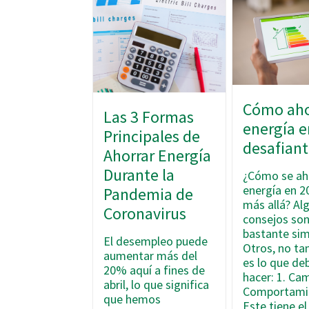
Cómo aho
Las 3 Formas
energía e
Principales de
desafiant
Ahorrar Energía
Durante la
¿Cómo se ah
energía en 2
Pandemia de
más allá? Al
Coronavirus
consejos so
bastante sim
El desempleo puede
Otros, no ta
aumentar más del
es lo que de
20% aquí a fines de
hacer: 1. Ca
abril, lo que significa
Comportami
que hemos
Este tiene e