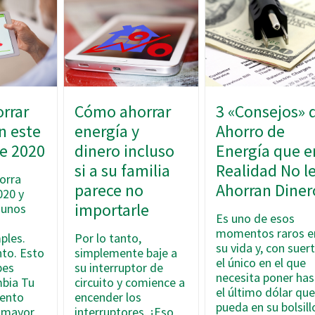
rrar
Cómo ahorrar
3 «Consejos» 
n este
energía y
Ahorro de
e 2020
dinero incluso
Energía que e
si a su familia
Realidad No l
orra
parece no
Ahorran Diner
020 y
importarle
gunos
Es uno de esos
n
momentos raros e
ples.
Por lo tanto,
su vida y, con suert
nto. Esto
simplemente baje a
el único en el que
bes
su interruptor de
necesita poner has
mbia Tu
circuito y comience a
el último dólar qu
ento
encender los
pueda en su bolsill
l mayor
interruptores. ¡Eso