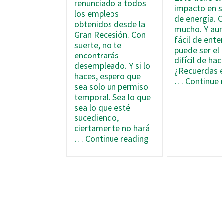
renunciado a todos
impacto en s
los empleos
de energía. 
obtenidos desde la
mucho. Y au
Gran Recesión. Con
fácil de ente
suerte, no te
puede ser el
encontrarás
difícil de hac
desempleado. Y si lo
¿Recuerdas e
haces, espero que
…
Continue 
sea solo un permiso
temporal. Sea lo que
sea lo que esté
sucediendo,
ciertamente no hará
Las
…
Continue reading
3
Formas
Principales
de
Ahorrar
Energía
Durante
la