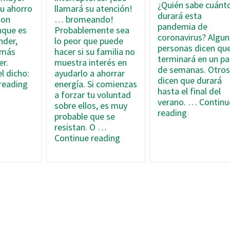
¿Quién sabe cuánt
u ahorro
llamará su atención!
durará esta
Con
… bromeando!
pandemia de
nque es
Probablemente sea
coronavirus? Algu
nder,
lo peor que puede
personas dicen qu
 más
hacer si su familia no
terminará en un pa
er.
muestra interés en
de semanas. Otro
l dicho:
ayudarlo a ahorrar
dicen que durará
Cómo
reading
energía. Si comienzas
hasta el final del
ahorrar
a forzar tu voluntad
verano. …
Continu
energía
sobre ellos, es muy
3
reading
en
probable que se
«Consejos»
este
resistan. O …
de
desafiante
Cómo
Continue reading
Ahorro
2020
ahorrar
de
energía
Energía
y
que
dinero
en
incluso
Realidad
si
No
a
le
su