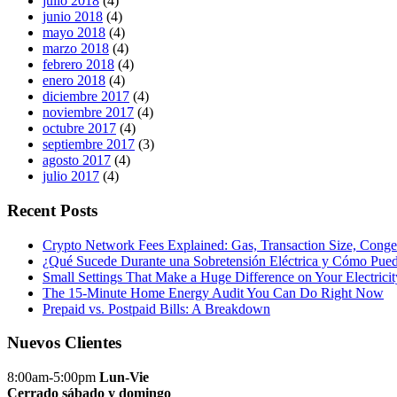
julio 2018
(4)
junio 2018
(4)
mayo 2018
(4)
marzo 2018
(4)
febrero 2018
(4)
enero 2018
(4)
diciembre 2017
(4)
noviembre 2017
(4)
octubre 2017
(4)
septiembre 2017
(3)
agosto 2017
(4)
julio 2017
(4)
Recent Posts
Crypto Network Fees Explained: Gas, Transaction Size, Conge
¿Qué Sucede Durante una Sobretensión Eléctrica y Cómo Pued
Small Settings That Make a Huge Difference on Your Electricit
The 15-Minute Home Energy Audit You Can Do Right Now
Prepaid vs. Postpaid Bills: A Breakdown
Nuevos Clientes
8:00am-5:00pm
Lun-Vie
Cerrado sábado y domingo