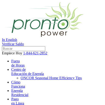
In English
Verificar Saldo
Empiece Hoy
1-844-621-2852
Fuera
de Horas
Centro de
Educación de Energía
ONCOR Seasonal Home Efficiency Tips
Cómo
Funciona
Energía
Residencial
Pago
en Linea