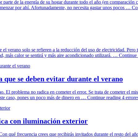
r parte de la energía de su hogar durante todo el año (en comparación c
comenzar por ahí. Afortunadamente, no necesita gastar unos pocos …
Co
 el verano solo se refieren a la reducción del uso de electricidad. Pero
 más calor se sentirá y más aire acondicionado utilizará. …
Continue
a que se deben evitar durante el verano
 El problema no radica en cometer el error. Se trata de cometer el mis
 este caso, pones un poco más de dinero en …
Continue reading
4 errore
ica con iluminación exterior
Con qué frecuencia crees que recibirás invitados durante el resto del 