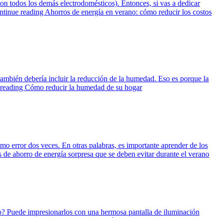
on todos los demás electrodomésticos). Entonces, si vas a dedicar
ntinue reading
Ahorros de energía en verano: cómo reducir los costos
 también debería incluir la reducción de la humedad. Eso es porque la
 reading
Cómo reducir la humedad de su hogar
mo error dos veces. En otras palabras, es importante aprender de los
s de ahorro de energía sorpresa que se deben evitar durante el verano
año? Puede impresionarlos con una hermosa pantalla de iluminación