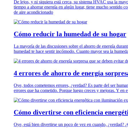
De lejos, y ni siquiera está cerca, su sistema HVAC usa la mayo
tiempo a ahorrar energía en algún lugar, tiene mucho sentido 
de aire acondicionado
Cómo reducir la humedad de su hogar
La mayoría de las discusiones sobre el ahorro de energía durante
humedad te hace sentir incómodo. Cuanto mayor sea la humedad,
4 errores de ahorro de energía sorpres
Oye, todos cometemos errores, ¿verdad? Es parte del ser humano.
errores que ha cometido. Porque luego creces y mejoras. Y en
Cómo divertirse con eficiencia energét
Oye, está bien divertirse un poco de vez en cuando, ¿verdad? ¿