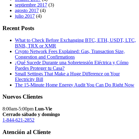
septiembre 2017
(3)
agosto 2017
(4)
julio 2017
(4)
Recent Posts
What to Check Before Exchanging BTC, ETH, USDT, LTC,
BNB, TRX or XMR
Crypto Network Fees Explained: Gas, Transaction Size,
Congestion and Confirmations
¿Qué Sucede Durante una Sobretensión Eléctrica y Cómo
Puedes Proteger tu Casa?
Small Settings That Make a Huge Difference on Your
Electricity Bill
The 15-Minute Home Energy Audit You Can Do Right Now
Nuevos Clientes
8:00am-5:00pm
Lun-Vie
Cerrado sábado y domingo
1-844-621-2852
Atención al Cliente