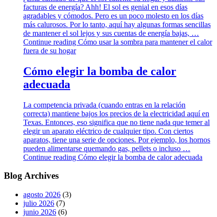
facturas de energía? Ahh! El sol es genial en esos días
agradables y cómodos. Pero es un poco molesto en los días
más calurosos. Por lo tanto, aquí hay algunas formas sencillas
de mantener el sol lejos y sus cuentas de energía bajas, …
Continue reading
Cómo usar la sombra para mantener el calor
fuera de su hogar
Cómo elegir la bomba de calor
adecuada
La competencia privada (cuando entras en la relación
correcta) mantiene bajos los precios de la electricidad aquí en
Texas. Entonces, eso significa que no tiene nada que temer al
elegir un aparato eléctrico de cualquier tipo. Con ciertos
aparatos, tiene una serie de opciones. Por ejemplo, los hornos
pueden alimentarse quemando gas, pellets o incluso …
Continue reading
Cómo elegir la bomba de calor adecuada
Blog Archives
agosto 2026
(3)
julio 2026
(7)
junio 2026
(6)