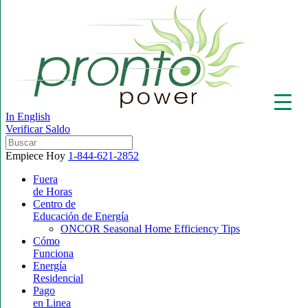
In English
Verificar Saldo
Empiece Hoy
1-844-621-2852
Fuera
de Horas
Centro de
▼
Educación de Energía
ONCOR Seasonal Home Efficiency Tips
Cómo
Funciona
Energía
Residencial
Pago
en Linea