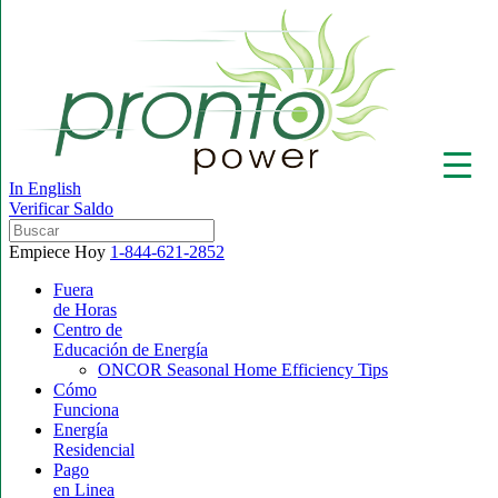
In English
Verificar Saldo
Empiece Hoy
1-844-621-2852
Fuera
de Horas
Centro de
▼
Educación de Energía
ONCOR Seasonal Home Efficiency Tips
Cómo
Funciona
Energía
Residencial
Pago
en Linea