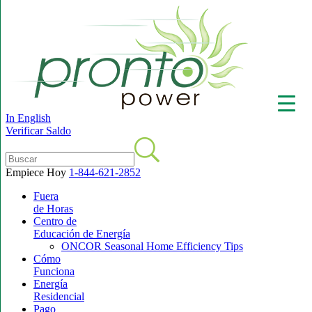
In English
Verificar Saldo
Empiece Hoy
1-844-621-2852
Fuera
▼
de Horas
Centro de
Educación de Energía
ONCOR Seasonal Home Efficiency Tips
Cómo
Funciona
Energía
Residencial
Pago