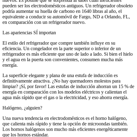
nuevos. Es posible que se sorprenda al saber cuán ineficientes
pueden ser los electrodomésticos antiguos. Un refrigerador obsoleto
podría aumentar su huella de carbono en 1640 libras al año, el
equivalente a conducir su automóvil de Fargo, ND a Orlando, FL,
en comparación con un refrigerador nuevo.
Las apariencias SÍ importan
El estilo del refrigerador que compre también influye en su
eficiencia. Un congelador en la parte superior o inferior de un
refrigerador es más eficiente que uno de lado a lado. Si bien el hielo
y el agua en la puerta son convenientes, consumen mucha más
energía.
La superficie elegante y plana de una estufa de inducción es
definitivamente atractiva. ¿No hay quemadores molestos para
limpiar? ¡Sí, por favor! Las estufas de inducción ahorran un 15 % de
energía en comparación con los modelos eléctricos y calientan el
agua más rápido que el gas o la electricidad, y eso ahorra energía.
Halógeno, ¿alguien?
Una nueva tendencia en electrodomésticos es el horno halógeno,
que calienta más rápido y tiene la opción de microondas también.
Los hornos halógenos son mucho más eficientes energéticamente
que los hornos estándar.