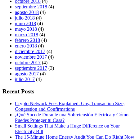
octubre 2018
(4)
septiembre 2018
(4)
agosto 2018
(4)
julio 2018
(4)
junio 2018
(4)
mayo 2018
(4)
marzo 2018
(4)
febrero 2018
(4)
enero 2018
(4)
diciembre 2017
(4)
noviembre 2017
(4)
octubre 2017
(4)
septiembre 2017
(3)
agosto 2017
(4)
julio 2017
(4)
Recent Posts
Crypto Network Fees Explained: Gas, Transaction Size,
Congestion and Confirmations
¿Qué Sucede Durante una Sobretensión Eléctrica y Cómo
Puedes Proteger tu Casa?
Small Settings That Make a Huge Difference on Your
Electricity Bill
The 15-Minute Home Energy Audit You Can Do Right Now