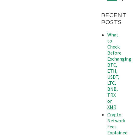
RECENT
POSTS
What
to
Check
Before
Exchanging
BTC,
ETH,
USDT,
LTC,
BNB,
TRX
or
XMR
Crypto
Network
Fees
Explained: