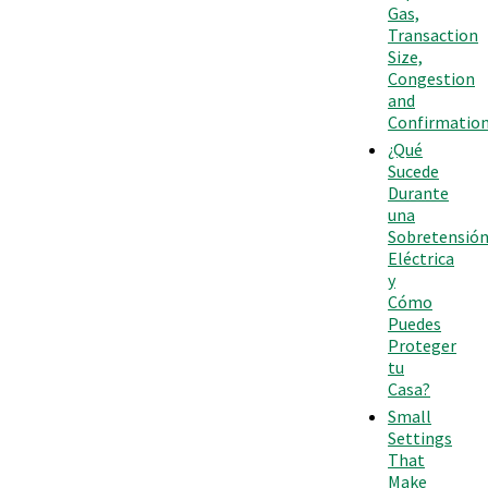
Gas,
Transaction
Size,
Congestion
and
Confirmatio
¿Qué
Sucede
Durante
una
Sobretensió
Eléctrica
y
Cómo
Puedes
Proteger
tu
Casa?
Small
Settings
That
Make