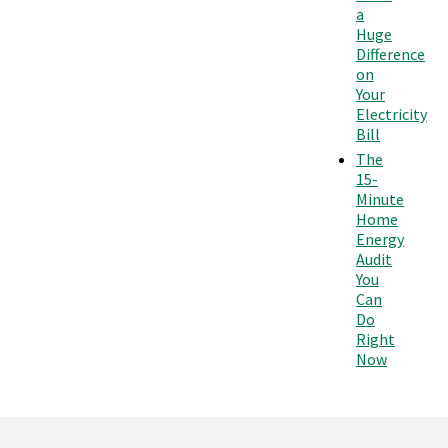
a
Huge
Difference
on
Your
Electricity
Bill
The
15-
Minute
Home
Energy
Audit
You
Can
Do
Right
Now