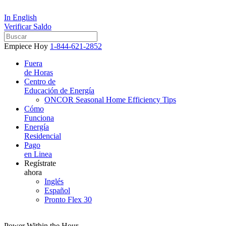
In English
Verificar Saldo
Empiece Hoy
1-844-621-2852
Fuera
de Horas
Centro de
Educación de Energía
ONCOR Seasonal Home Efficiency Tips
Cómo
Funciona
Energía
Residencial
Pago
en Linea
Regístrate
ahora
Inglés
Español
Pronto Flex 30
Power Within the Hour