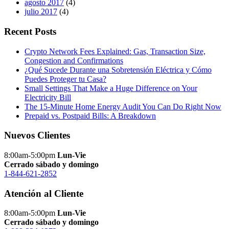
agosto 2017
(4)
julio 2017
(4)
Recent Posts
Crypto Network Fees Explained: Gas, Transaction Size,
Congestion and Confirmations
¿Qué Sucede Durante una Sobretensión Eléctrica y Cómo
Puedes Proteger tu Casa?
Small Settings That Make a Huge Difference on Your
Electricity Bill
The 15-Minute Home Energy Audit You Can Do Right Now
Prepaid vs. Postpaid Bills: A Breakdown
Nuevos Clientes
8:00am-5:00pm
Lun-Vie
Cerrado sábado y domingo
1-844-621-2852
Atención al Cliente
8:00am-5:00pm
Lun-Vie
Cerrado sábado y domingo