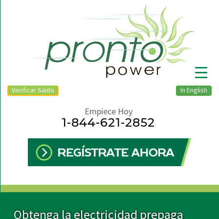
Verificar Saldo
In English
Empiece Hoy
1-844-621-2852
▼
Obtenga la electricidad prepaga